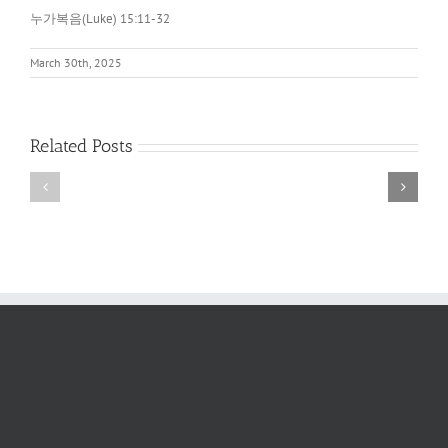
누가복음
(Luke) 15:11-32
March 30th, 2025
아
레
네
오
손
바
Related Posts
에
고
있
와
는
아
것
크
이
로
무
폴
엇
리
이
스
냐?
(Areopagus
and
Acropolis)