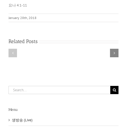
요나 4:1-11
January 28th, 2018
아
레
네
오
손
바
Related Posts
에
고
있
와
는
아
것
크
이
로
무
폴
엇
리
이
스
냐?
(Areopagus
Search
and
for:
Acropolis)
Menu
생방송 (Live)