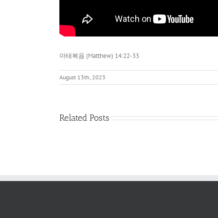
마태복음 (Matthew) 14:22-33
August 13th, 2023
네
Related Posts
손
에
있
는
것
이
무
엇
이
냐?