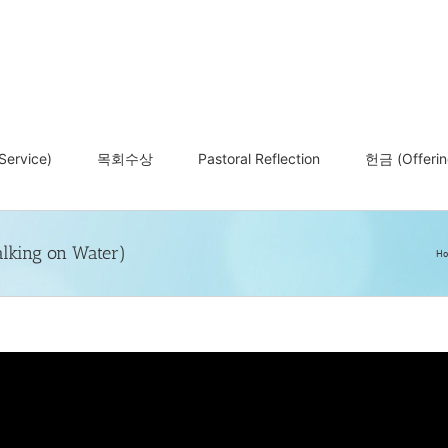
ervice)
목회수상
Pastoral Reflection
헌금 (Offerin
king on Water)
H