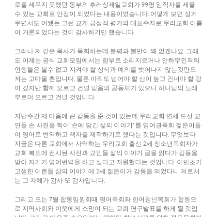
로를 세우지 못했던 동부의 후러싱제일교회가 99명 임직자를 세울
수 있는 교회로 안정이 되었다는 내용이었습니다. 어떻게 보면 싱거
우면서도 어쨌든 그런 교계 긍정적 평가의 대표주자로 우리교회 이름
이 거론되었다는 것이 감사하기만 했습니다.
그러나 저 같은 목사가 목회하는데 불평과 불만이 왜 없겠나요. 그래
도 이제는 공식 교회모임에서는 함부로 소리지르거나 안하무인격의
언행들은 볼수 없고 지켜야 할 상식과 예의를 벗어나지 않는것만도
저는 고마울 뿐입니다. 물론 아직도 넘어야 할 산이 높고 건너야 할 강
이 깊지만 함께 오르고 건널 믿음의 공동체가 있으니 하나님의 노래
부르며 오르고 건널 것입니다.
지난주간 제 마음에 큰 감동을 준 것이 있는데 우리교회 연세 드신 교
인들 손 사진을 찍어 ‘손에 담긴 삶의 이야기’ 를 영어권목회 젊은이들
이 영어로 번역하고 책자를 제작하기로 했다는 것입니다. 무엇보다
지금은 다른 교회에서 사역하는 우리교회 출신 2세 청소년목회자가
교회 복도에 전시된 사진과 교인들 삶의 이야기 글을 읽다가 감동을
받아 자기가 영어번역을 하고 싶다고 자원했다는 것입니다. 이민초기
고생한 어른들 삶의 이야기에 2세 젊은이가 감동을 먹었다니 저로서
는 그 자체가 감사 또 감사입니다.
그리고 오는 7월 합동임원회때 영어목회와 한어청년목회가 합동으
로 지역사회와 이웃에게 소망이 되는 교회 연구발표를 하게 될 것입