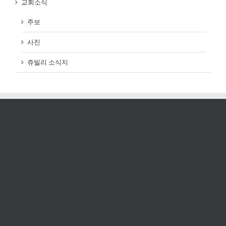
교회소식
주보
사진
쥬빌리 소식지