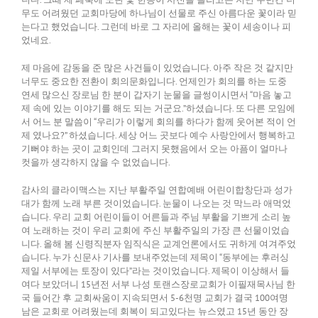
무도 어려웠던 교회마당에 하나님이 선물로 주신 아름다운 꽃이라 믿
는다고 했었습니다. 그런데 바로 그 자리에 올해는 꽃이 세송이나 피
었네요.
제 마음에 감동을 준 많은 사건들이 있었습니다. 아주 작은 것 같지만
너무도 중요한 전환이 회의문화입니다. 언제인가 회의를 하는 도중
연세 많으신 장로님 한 분이 갑자기 눈물을 글썽이시면서 “마음 놓고
제 속에 있는 이야기를 해도 되는 거군요.”하셨습니다. 또 다른 모임에
서 어느 분 말씀이 “우리가 이렇게 회의를 하다가 함께 웃어본 적이 언
제 였나요?” 하셨습니다. 세상 어느 곳보다 예수 사랑안에서 행복하고
기뻐야 하는 곳이 교회인데 그러지 못했음에서 오는 아픔이 얼마나
컷을까 생각하지 않을 수 없었습니다.
감사의 클라이맥스는 지난 부활주일 연합예배 어린이합창단과 성가
대가 함께 노래 부른 것이었습니다. 눈물이 나오는 것 막느라 애먹었
습니다. 우리 교회 어린이들이 어른들과 주님 부활을 기쁘게 소리 높
여 노래하는 것이 우리 교회에 주신 부활주일의 가장 큰 선물이었습
니다. 올해 봄 신령직분자 임직식은 교계언론에서도 귀하게 여겨주었
습니다. 누가 신문사 기사를 보내주었는데 제목이 “동부에는 후러싱
제일 서부에는 토장이 있다”라는 것이었습니다. 제목이 이상해서 들
여다 보았더니 15년전 서부 나성 토랜스장로교회가 이필재목사님 한
국 들어간 후 교회싸움이 지속되면서 5-6천명 교회가 결국 100여명
남은 교회로 어려웠는데 회복이 되고있다는 뉴스였고 15년 동안 장