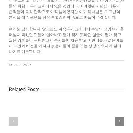
니다. 그리고 다음주 수요일에는 맨하탄 청년선교를 위한 젊은목회자
들의 회합이 우리교회에서 있을 것입니다. 어려웠던 지난날 아픔의
흔적들이 교회 안팎으로 아직 남아있지만 이제 하나님은 그 고난의
흔적을 예수 생명을 담은 부활승리의 증표로 만들어 주셨습니다.
여러분 감사합니다. 앞으로도 계속 우리교회에서 주님의 생명수가 흘
러넘쳐 죽었던 것들이 살아나고 열매 맺지 못하던 삶들이 열매 맺고
잃은 영혼들이 구원받고 아픈자들이 치유 받고 어린이들과 젊은이들
이 예언과 비전을 가지며 늙은이들이 꿈을 꾸는 성령의 역사가 일어
나기를 기도합니다.
June 4th, 2017
Related Posts
다
름
필
을
요
품
없
어
게