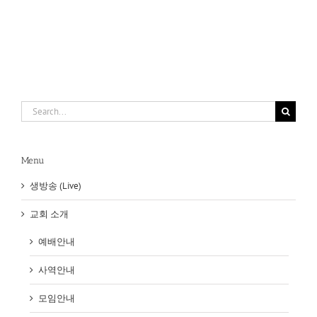
내
된
는
기
영
쁨
성
Search
for:
Menu
생방송 (Live)
교회 소개
예배안내
사역안내
모임안내