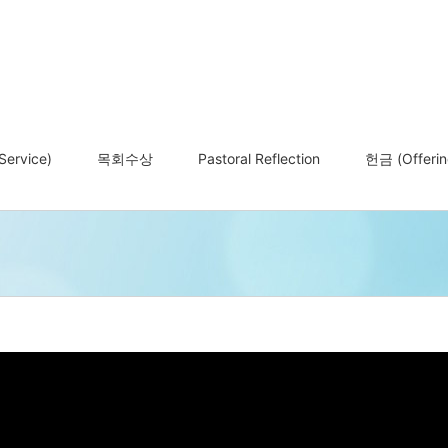
ervice)
목회수상
Pastoral Reflection
헌금 (Offerin