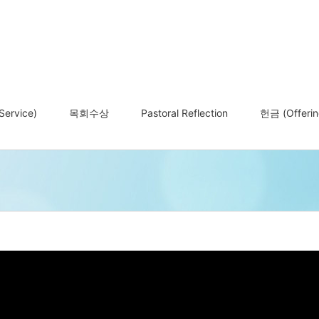
ervice)
목회수상
Pastoral Reflection
헌금 (Offerin