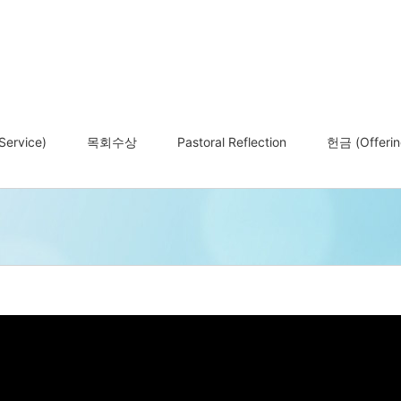
ervice)
목회수상
Pastoral Reflection
헌금 (Offerin