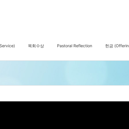
ervice)
목회수상
Pastoral Reflection
헌금 (Offerin