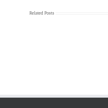
아
레
네
오
Related Posts
손
바
에
고
있
와
는
아
것
크
이
로
무
폴
엇
리
이
스
냐?
(Areopagus
and
Acropolis)