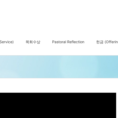
ervice)
목회수상
Pastoral Reflection
헌금 (Offerin