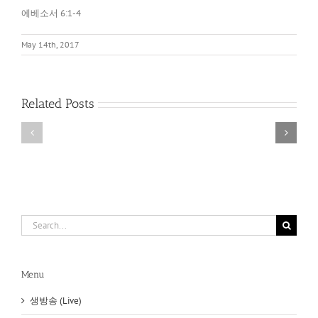
에베소서 6:1-4
May 14th, 2017
아
레
네
오
손
바
Related Posts
에
고
있
와
는
아
것
크
이
로
무
폴
엇
리
이
스
냐?
(Areopagus
Search
and
for:
Acropolis)
Menu
생방송 (Live)