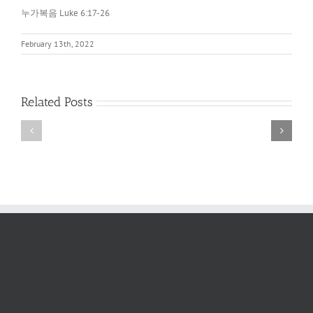
누가복음 Luke 6:17-26
February 13th, 2022
아
레
네
오
손
바
Related Posts
에
고
있
와
는
아
것
크
이
로
무
폴
엇
리
이
스
냐?
(Areopagus
and
Acropolis)