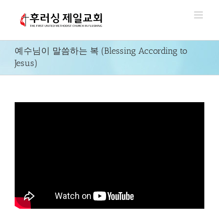
Skip
to
content
예수님이 말씀하는 복 (Blessing According to
Jesus)