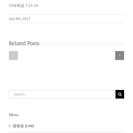
마태복음 7:13-14
July 9th, 2017
아
레
네
오
손
바
Related Posts
에
고
있
와
는
아
것
크
이
로
무
폴
엇
리
이
스
냐?
(Areopagus
Search
and
for:
Acropolis)
Menu
생방송 (Live)