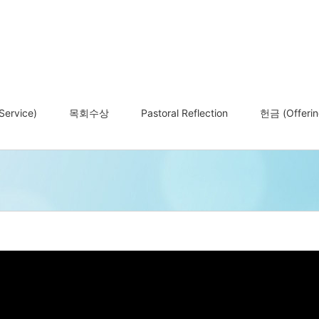
ervice)
목회수상
Pastoral Reflection
헌금 (Offerin