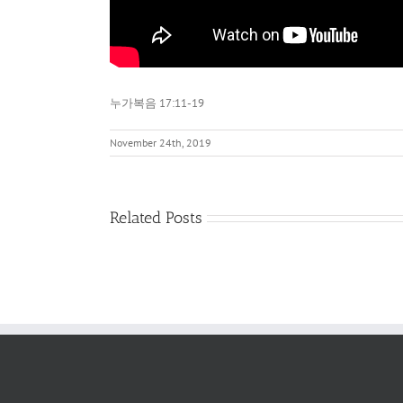
누가복음 17:11-19
November 24th, 2019
네
Related Posts
손
에
있
는
것
이
무
엇
이
냐?