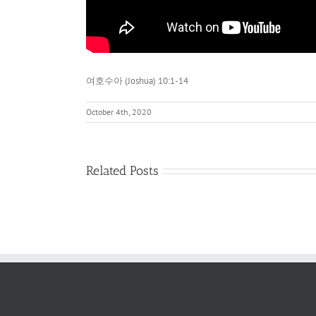
여호수아 (Joshua) 10:1-14
October 4th, 2020
네
Related Posts
손
에
있
는
것
이
무
엇
이
냐?