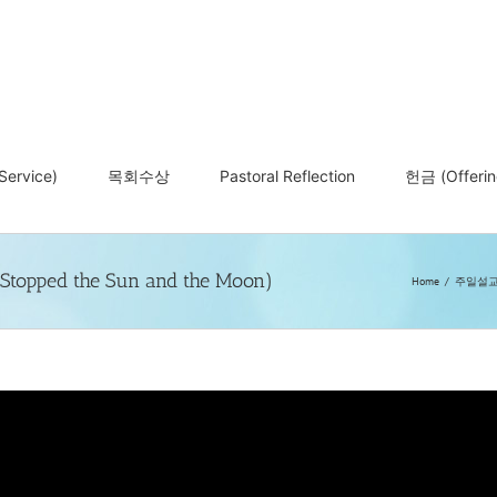
ervice)
목회수상
Pastoral Reflection
헌금 (Offerin
ped the Sun and the Moon)
Home
주일설