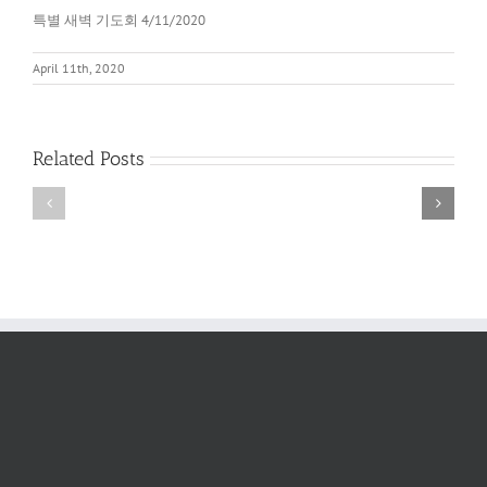
특별 새벽 기도회 4/11/2020
April 11th, 2020
Related Posts
새
새
벽
벽
예
예
배
배
2022
6/11/2022