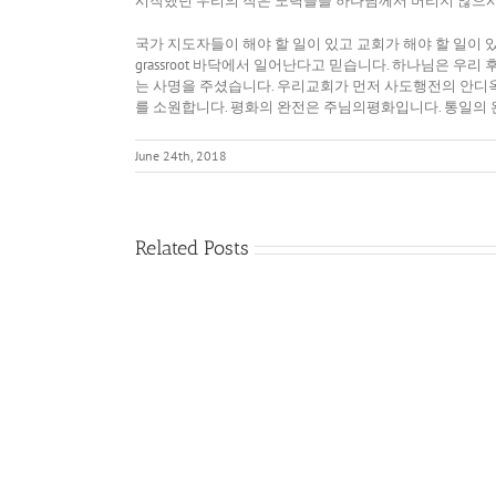
시작했던 우리의 작은 노력들을 하나님께서 버리지 않으시
국가 지도자들이 해야 할 일이 있고 교회가 해야 할 일이
grassroot 바닥에서 일어난다고 믿습니다. 하나님은 
는 사명을 주셨습니다. 우리교회가 먼저 사도행전의 안디
를 소원합니다. 평화의 완전은 주님의평화입니다. 통일의 
June 24th, 2018
Related Posts
다
름
필
을
요
품
없
어
게
내
된
는
기
영
쁨