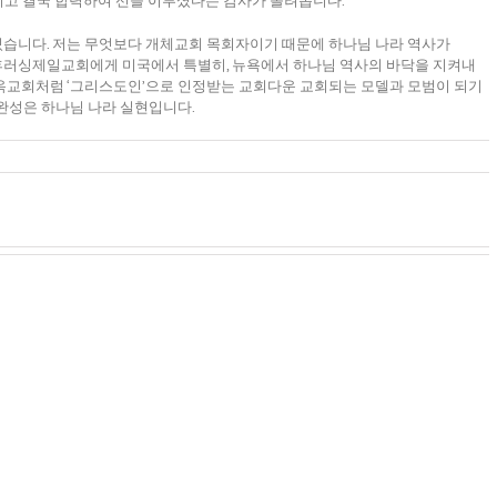
고 결국 합력하여 선을 이루셨다는 감사가 몰려옵니다.
 있습니다. 저는 무엇보다 개체교회 목회자이기 때문에 하나님 나라 역사가
우리 후러싱제일교회에게 미국에서 특별히, 뉴욕에서 하나님 역사의 바닥을 지켜내
옥교회처럼 ‘그리스도인’으로 인정받는 교회다운 교회되는 모델과 모범이 되기
완성은 하나님 나라 실현입니다.
250
년
하
미
나
국,
우
님
그
리
말
절
가
씀
반
가
순
을
야
례
함
할
의
께
사
길
한
마
을
한
리