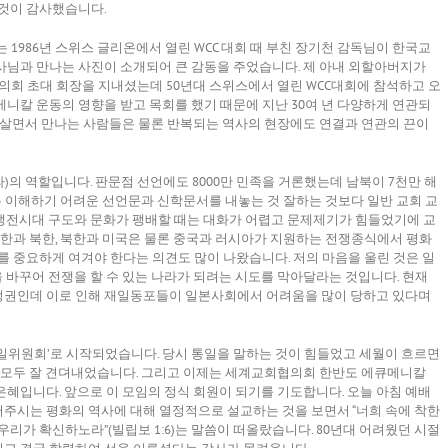
 것이 감사했습니다.
 1986년 스위스 글리온에서 열린 WCC 대회 때 부친 장기천 감독님이 한국교
사님과 만나는 사진이 소개되어 큰 감동을 주었습니다. 제 아내 외할아버지가
 초대 회장을 지내셨는데 50년대 스위스에서 열린 WCC대회에 참석하고 오
메니칼 운동의 영향을 받고 목회를 했기 때문에 지난 30여 년 다양하게 연관되
 살면서 만나는 사람들은 물론 반복되는 역사의 현장에도 연결과 연관의 끈이
의 역할입니다. 판문점 선언에도 8000만 민족을 거론했는데 남북이 7천만 해
 이해하기 어려운 선언문과 신학문서를 내놓는 것 잘하는 것보다 일반 교회 교
냉전시대 구도와 문화가 팽배할 때는 대화가 어렵고 문제제기가 힘들었기에 교
남한과 북한, 북한과 미국은 물론 중국과 러시아가 지원하는 전쟁종식에서 평화
를 중요하게 여겨야 한다는 의견도 많이 나왔습니다. 저의 마음을 울린 것은 일
바꾸어 전쟁을 할 수 있는 나라가 되려는 시도를 막아달라는 것입니다. 현재
정권인데 이로 인해 재일동포들이 일본사회에서 어려움을 많이 당하고 있다며
 통일위원회’로 시작되었습니다. 당시 통일을 말하는 것이 힘들었고 세월이 흐르면
만 모두 잘 견뎌내었습니다. 그리고 이제는 세계교회협의회 한반도 에큐메니칼
혜입니다. 앞으로 이 모임의 정식 회원이 되기를 기도합니다. 오늘 아침 예배
주시는 평화의 역사에 대해 열정적으로 설교하는 것을 보면서 “너희 속에 착한
리가 확신하노라”(빌립보 1:6)는 말씀이 떠올랐습니다. 80년대 어려웠던 시절