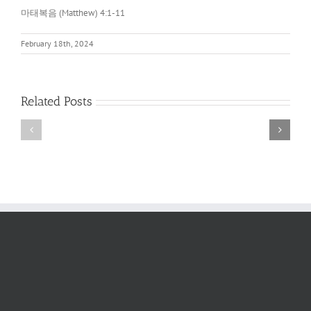
마태복음 (Matthew) 4:1-11
February 18th, 2024
아
레
네
오
손
바
Related Posts
에
고
있
와
는
아
것
크
이
로
무
폴
엇
리
이
스
냐?
(Areopagus
and
Acropolis)