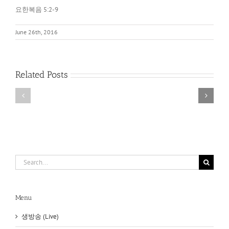
요한복음 5:2-9
June 26th, 2016
아
레
네
오
손
바
Related Posts
에
고
있
와
는
아
것
크
이
로
무
폴
엇
리
이
스
냐?
(Areopagus
Search
and
for:
Acropolis)
Menu
생방송 (Live)