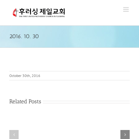
Skip
to
content
2016. 10. 30
October 30th, 2016
Related Posts
2018.
2018.