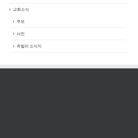
교회소식
주보
사진
쥬빌리 소식지