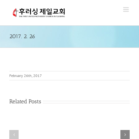
Skip
to
content
2017. 2. 26
February 26th, 2017
Related Posts
2018.
2018.