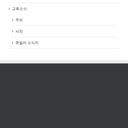
교회소식
주보
사진
쥬빌리 소식지