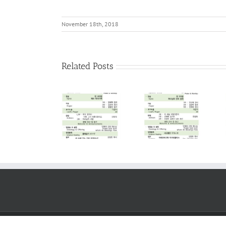
November 18th, 2018
Related Posts
2026. 08. 02
2026. 07. 26
2026. 07. 19