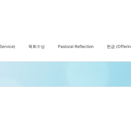
ervice)
목회수상
Pastoral Reflection
헌금 (Offerin