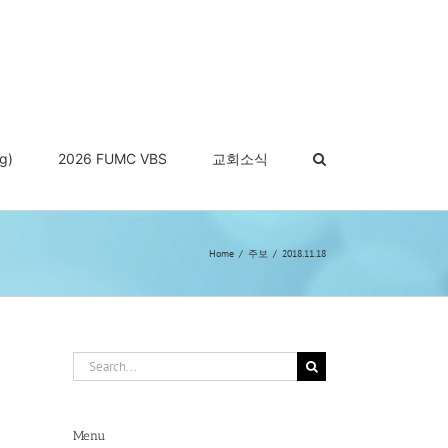
g)
2026 FUMC VBS
교회소식
Home
주보
2018.11.18
Search
for:
Menu