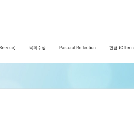
ervice)
목회수상
Pastoral Reflection
헌금 (Offerin