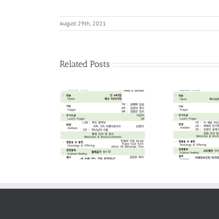
August 29th, 2021
Related Posts
2026. 08. 02
2026. 07. 26