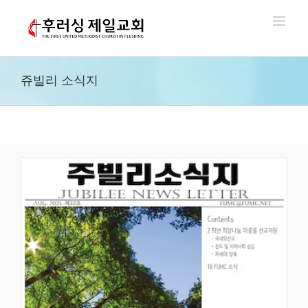
Skip
to
content
쥬빌리 소식지