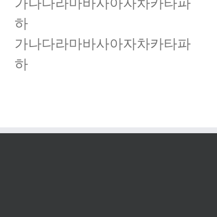
가나다라마바사아자차카타파
하
가나다라마바사아자차카타파
하