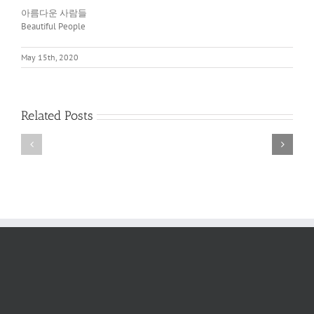
아름다운 사람들
Beautiful People
May 15th, 2020
여
여
Related Posts
러
러
분
분
안
안
녕
녕
하
하
세
세
요
요
#45
#44