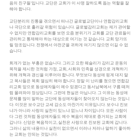
음의 친구들’입니다. 교단은 교회가 이 사명 잘하도록 돕는 역할을 잘
해야 합니다.
교단분리의 진통을 겪으면서 떠나간 글로벌교단이나 연합감리교회
나 극단으로 흘러갈 위험이 있습니다. 글로벌감리교회는 제가 관여할
수 없지만 연합감리교회를 보면 요즘 분위기가 교회를 교단 관료들이
관리하고 통제해야 하는 대상으로 여기는 것 같습니다. 교회 망가뜨
릴 망조입니다. 전쟁에서 야전군을 귀하게 여기지 않으면 이길 수 없
습니다.
회개가 없는 부흥은 없습니다. 그리고 요한 웨슬리가 감리교 운동의
목적을 제시한 것처럼 가정, 교회, 사회와 민족을 성경으로 개혁하기
위해 개혁과 갱신을 이루어야 합니다. 무엇보다 동성애 핑계 대지 말
고 목사들은 목회 열심히 해야 합니다. 정말 이 난리를 쳤으면 연합감
리교회 앞으로 동성애자들이 예수 믿겠다고 동서남북에서 구름 떼처
럼 몰려와야 정상입니다. 그런데 현실은 아닙니다. 그 이유는 동성애
문제를 많이 말하는 교단에 동성애자들이 찾아오지 않는다는 것입니
다. 이것은 보수교단 교세 감소도 마찬가지 이유입니다. 보수냐 진보
냐가 아니라 사랑의 실천이 있느냐 없느냐 차이입니다. 모든 사람이
다 그런 것처럼 동성애자들도 예수 복음이 제대로 증거되는 교회에
갑니다. 신앙은 복음적이고, 실천은 사랑으로 진보된 교회에 갑니다.
그러니 삶의 내용이나 실천이 없으면서 이러나 저러나 말하기 좋아하
는 교회는 안되는 것입니다.