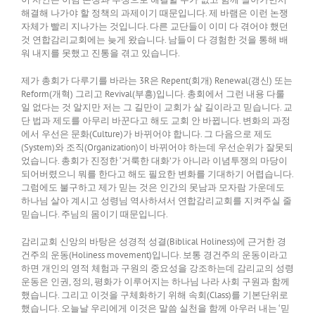
해결해 나가야 할 정책의 과제이기 때문입니다. 제 바램은 이런 논쟁
자체가 빨리 지나가는 것입니다. 다른 교단들이 이미 다 겪어야 했던
것 연합감리교회에는 늦게 왔습니다. 남들이 다 경험한 것을 통해 배
워 내지를 못했고 진통을 겪고 있습니다.
제가 총회가 다루기를 바라는 3R은 Repent(회개) Renewal(갱신) 또는
Reform(개혁) 그리고 Revival(부흥)입니다. 총회에서 그런 내용 다룰
일 없다는 것 알지만 저는 그 길만이 교회가 살 길이라고 믿습니다. 교
단 법과 제도를 아무리 바꾼다고 해도 교회 안 바뀝니다. 변화의 과정
에서 우선은 문화(Culture)가 바뀌어야 합니다. 그 다음으로 제도
(System)와 조직(Organization)이 바뀌어야 하는데 우선순위가 잘못되
었습니다. 총회가 진정한 ‘거룩한 대화’가 아니라 이념투쟁의 마당이
되어버렸으니 뭐를 한다고 해도 필요한 변화를 기대하기 어렵습니다.
그럼에도 불구하고 제가 믿는 것은 인간의 못남과 모자람 가운데도
하나님 살아 계시고 성령님 역사하셔서 연합감리교회를 지켜주실 줄
믿습니다. 주님의 몸이기 때문입니다.
감리교회 신앙의 바탕은 성경적 성결(Biblical Holiness)에 근거한 경
건주의 운동(Holiness movement)입니다. 보통 경건주의 운동이라고
하면 개인의 영적 체험과 구원의 중요성을 강조하는데 감리교의 성령
운동은 인권, 정의, 평화가 이루어지는 하나님 나라 사회 구원과 함께
했습니다. 그리고 이것을 구체화하기 위해 속회(Class)를 기본단위로
했습니다. 오늘날 우리에게 이것은 말씀 실천을 함께 아우러 내는 ‘믿