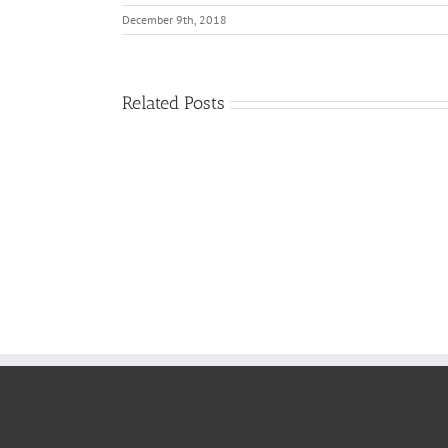
December 9th, 2018
Related Posts
다
름
필
을
요
품
없
어
게
내
된
는
기
영
쁨
성