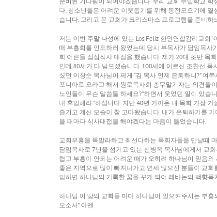
준비된 기다림이 되어야겠습니다. 우리 교회 주일학교 학
다. 청소년들은 어려운 이웃돕기를 위해 동전모으기에 열
습니다. 그리고 온 교회가 크리스마스 프로그램을 준비하
저는 이번 주말 나성에 있는 Los Feliz 한인연합감리교
때 부흥회를 인도하러 왔었는데 당시 부목사가 담임목사가
회 어른들 점심식사 대접을 했습니다. 제가 20대 초반 
인데 80세가 다 넘으셨습니다. 100세에 이르신 조찬선 
셨던 이창순 목사님이 제게 “김 목사 언제 은퇴하니?” 여
포니아로 오라고 해서 원로목사회 총무맡기자는 의견들이 있었
노인들이 무슨 말씀들 하세요?”하면서 웃었던 일이 있습니
내 후임해라.”하십니다. 지난 40년 가까운 내 목회 가
즐기고 계신 모습이 참 고마왔습니다. 내가 은퇴하기를 기
올 때마다 식사대접을 해야겠다는 마음이 들었습니다.
교회부흥을 목말라하고 최선다하는 목회자들을 만날때 마다
담임목사로 7년을 섬기고 있는 신병옥 목사님에게서 교회
렵고 부흥이 안되는 어려운 때가 오히려 하나님이 믿음의
좋은 지역으로 많이 빠져나가고 연세 많으신 분들이 교회
임하면 하나님의 거룩한 꿈을 꾸게 되어 레바논의 백향목
하나님 이 땅의 교회들 마다 하나님이 일으켜주시는 부흥의
오소서” 아멘.