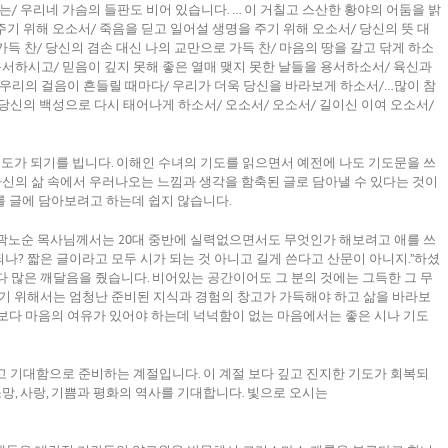
/ 우리네 가슴의 들판도 비어 있습니다. … 이 거칠고 스산한 황야의 어둠을 밝
주기 위해 오소서/ 죽음을 딛고 일어설 생명을 주기 위해 오소서/ 당신의 뜻 대
가득 찬/ 당신의 겸손 대신 나의 교만으로 가득 찬/ 마음의 땅을 갈고 닦게 하소
용서하시고/ 믿음이 깊지 못해 좋은 열매 맺지 못한 날들을 용서하소서/ 육신과
우리의 걸음이 흔들릴 때마다/ 우리가 더욱 당신을 바라보게 하소서/…많이 참
 당신의 백성으로 다시 태어나게 하소서/ 오소서/ 오소서/ 길이신 이여 오소서/
기도가 되기를 빕니다. 이해인 수녀의 기도를 읽으면서 예전에 나도 기도문을 쓰
자신의 삶 속에서 우러나오는 느낌과 생각을 함축된 글로 담아낼 수 있다는 것이
를 글에 담아보려고 하는데 쉽지 않습니다.
 있는 곽노순 목사님께서는 20대 중반에 실력없으면서도 무엇인가 해보려고 애를 쓰
되나? 짧은 글이라고 모두 시가 되는 것 아니고 길게 쓴다고 산문이 아니지.”하셨
보다 많은 깨달음을 줬습니다. 비어있는 공간이어도 그 분의 것에는 그득한 그 무
하기 위해서는 엄청난 준비된 지식과 경험의 창고가 가득해야 하고 삶을 바라보
보다 마음의 여유가 있어야 하는데 넉넉함이 없는 마음에서는 좋은 시나 기도
 기대함으로 준비하는 계절입니다. 이 계절 보다 깊고 진지한 기도가 회복되
소망, 사랑, 기쁨과 평화의 역사를 기대합니다. 빛으로 오시는