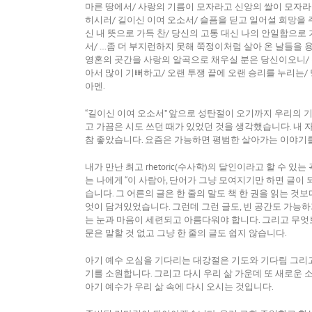
마른 땅에서/ 사랑의 기름이 모자라고 신앙의 쌀이 모자라는
히시러/ 길이신 이여 오소서/ 슬픔을 딛고 일어설 희망을 
신 내 뜻으로 가득 찬/ 당신의 고통 대신 나의 안일함으로 
서/ …좀 더 부지런하지 못해 쭉정이처럼 살아 온 날들을 
영혼의 곳간을 사랑의 알곡으로 채우실 분은 당신이오니/ 
아서 많이 기뻐하고/ 오랜 투쟁 끝에 오랜 승리를 누리는/
아멘.
“길이신 이여 오소서” 앞으로 성탄절이 오기까지 우리의 
고 가끔은 시도 쓰던 때가 있었던 것을 생각했습니다. 내 
참 좋았습니다. 요즘은 가능하면 평범한 살아가는 이야기
내가 만난 최고 rhetoric(수사학)의 달인이라고 할 수
는 나에게 “이 사람아, 단어가 그냥 모여지기만 하면 글이 
습니다. 그 어른의 글은 한 줄의 말도 책 한 권을 읽는 것
엇이 담겨있었습니다. 그런데 그런 글도, 빈 공간도 가능
는 눈과 마음이 세련되고 아름다워야 합니다. 그리고 무엇
문은 말할 것 없고 그냥 한 줄의 글도 쉽지 않습니다.
아기 예수 오심을 기다리는 대강절은 기도와 기다림 그리고
기를 소원합니다. 그리고 다시 우리 삶 가운데 또 새로운 
아기 예수가 우리 삶 속에 다시 오시는 것입니다.