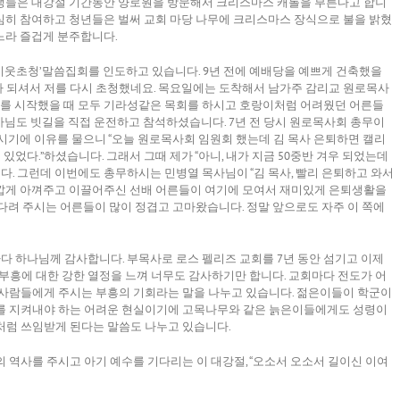
생들은 대강절 기간동안 양로원을 방문해서 크리스마스 캐롤을 부른다고 합니
심히 참여하고 청년들은 벌써 교회 마당 나무에 크리스마스 장식으로 불을 밝혔
느라 즐겁게 분주합니다.
회 ‘이웃초청’말씀집회를 인도하고 있습니다. 9년 전에 예배당을 예쁘게 건축했을
 되셔서 저를 다시 초청했네요. 목요일에는 도착해서 남가주 감리교 원로목사
목회를 시작했을 때 모두 기라성같은 목회를 하시고 호랑이처럼 어려웠던 어른들
목사님도 빗길을 직접 운전하고 참석하셨습니다. 7년 전 당시 원로목사회 총무이
쭈시기에 이유를 물으니 “오늘 원로목사회 임원회 했는데 김 목사 은퇴하면 캘리
다.”하셨습니다. 그래서 그때 제가 “아니, 내가 지금 50중반 겨우 되었는데
다. 그런데 이번에도 총무하시는 민병열 목사님이 “김 목사, 빨리 은퇴하고 와서
장 가깝게 아껴주고 이끌어주신 선배 어른들이 여기에 모여서 재미있게 은퇴생활을
다려 주시는 어른들이 많이 정겹고 고마왔습니다. 정말 앞으로도 자주 이 쪽에
 하나님께 감사합니다. 부목사로 로스 펠리즈 교회를 7년 동안 섬기고 이제
부흥에 대한 강한 열정을 느껴 너무도 감사하기만 합니다. 교회마다 전도가 어
 사람들에게 주시는 부흥의 기회라는 말을 나누고 있습니다. 젊은이들이 학군이
를 지켜내야 하는 어려운 현실이기에 고목나무와 같은 늙은이들에게도 성령이
처럼 쓰임받게 된다는 말씀도 나누고 있습니다.
 역사를 주시고 아기 예수를 기다리는 이 대강절, “오소서 오소서 길이신 이여