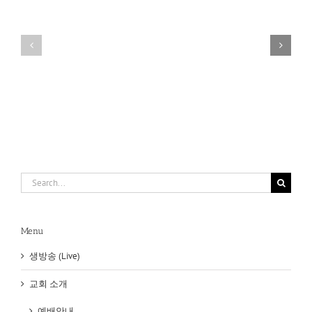
다
름
필
을
요
품
없
어
게
내
된
는
기
영
쁨
성
Search
for:
Menu
생방송 (Live)
교회 소개
예배안내