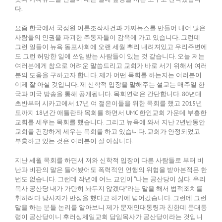
다.
요즘 한국에서 국정원 여론조작사건과 가짜뉴스를 만들어 내어 많은
사람들의 인권을 파괴한 주동자들이 감옥에 가고 있습니다. 그런데
그런 일들이 뉴욕 동포사회에 오랜 세월 뿌리 내려져있고 우리주변에
도 그런 허망한 일에 쓰임받는 사람들이 있는 것 같습니다. 오늘 저는
여러분에게 참으로 어려운 말씀드리고 교회가 바로 서기 위해서 여러
분의 도움을 구하고자 합니다. 제가 어떤 목회를 하는지는 여러분이
이제 잘 아실 것입니다. 제 신학적 입장을 말해주는 설교는 매주일 한
국과 미국 방송을 통해 공개됩니다. 목회연력은 간단합니다. 80년대
초반부터 시카고에서 17년 여 젊은이들을 위한 목회를 했고 2015년
도까지 18년간 애틀란타 목회를 하면서 UMC 한인교회 가운데 부흥한
교회를 세우는 목회를 했습니다. 그리고 뉴욕에 와서 지난 2년반동안
교회를 건강하게 세우는 목회를 하고 있습니다. 교회가 안정되었고
부흥하고 있는 것은 여러분이 잘 아십니다.
지난 세월 목회를 하면서 저와 신학적 입장이 다른 사람들로 부터 비
난과 비판의 말은 들어봤어도 폭력적인 언행의 위협을 받아본적은 한
번도 없습니다. 그런데 작년에 어느 교인이 “나는 공산당이 싫다. 우리
목사 공산당 내가 가만히 놔두지 않겠다”라는 말을 해서 법적조치를
취하려다 당사자가 반성을 했다고 하기에 넘어갔습니다. 그런데 그런
말을 하는 분들 논리를 알아보니 제가 문재인대통령과 친한데 문대통
령이 공산당이니 후러싱제일교회 담임목사가 공산당이라는 것입니