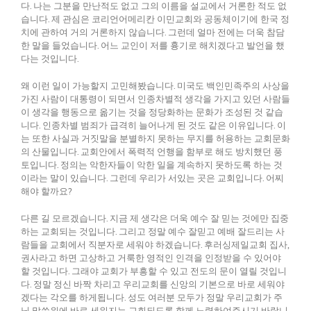
다. 나는 그분을 만난적도 없고 그의 이름을 설교에서 거론한 적도 없
습니다. 제 관심은 코리언어메리칸 이민교회와 공동체이기에 한국 정
치에 관하여 거의 거론하지 않습니다. 그런데 얼마 전에는 더욱 참담
한 말을 들었습니다. 어느 교인이 저를 흉기로 해치겠다고 발언을 했
다는 것입니다.
왜 이런 일이 가능할지 고민해봤습니다. 미국도 백인민족주의 사상을
가진 사람이 대통령이 되면서 인종차별적 생각을 가지고 있던 사람들
이 생각을 행동으로 옮기는 것을 정당화하는 문화가 조성된 것 같습
니다. 인종차별 범죄가 급격히 늘어나게 된 것도 같은 이유입니다. 이
는 또한 사실과 거짓말을 분별하지 못하는 무지를 허용하는 교회문화
의 산물입니다. 교회안에서 폭력적 언행을 함부로 해도 방치했던 풍
토입니다. 정의는 악한자들이 악한 일을 계속하지 못하도록 하는 것
이라는 말이 있습니다. 그런데 우리가 서있는 곳은 교회입니다. 어찌
해야 할까요?
다른 길 모르겠습니다. 지금 제 생각은 더욱 예수 잘 믿는 것에만 집중
하는 교회되는 것입니다. 그리고 정말 예수 잘믿고 예배 잘드리는 사
람들을 교회에서 직분자로 세워야 하겠습니다. 후러싱제일교회 집사,
권사라고 하면 고상하고 거룩한 영적인 인격을 인정받을 수 있어야
할 것입니다. 그래야 교회가 부흥할 수 있고 전도의 문이 열릴 것입니
다. 정말 정신 바짝 차리고 우리교회를 신앙의 기본으로 바로 세워야
겠다는 각오를 하게됩니다. 성도 여러분 모두가 정말 우리교회가 주
님 말씀위에 바로 세워지는 교회되도록 함께 노력하여주시기 바랍니