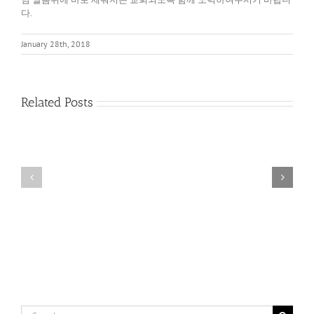
다.
January 28th, 2018
Related Posts
내
다
가
름
아
을
는
품
나,
어
남
내
이
는
아
영
는
성
나
Search