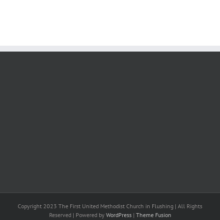
성
Copyright 2023 The First United Methodist Church in Flushing | All Rights
Reserved | Powered by
WordPress
|
Theme Fusion