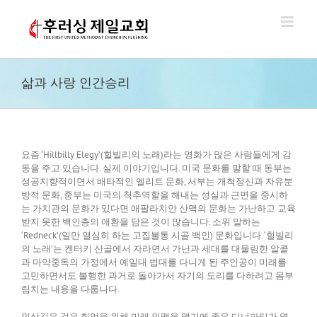
Skip
to
content
삶과 사랑 인간승리
요즘 ‘Hillbilly Elegy’(힐빌리의 노래)라는 영화가 많은 사람들에게 감
동을 주고 있습니다. 실제 이야기입니다. 미국 문화를 말할 때 동부는
성공지향적이면서 배타적인 엘리트 문화, 서부는 개척정신과 자유분
방적 문화, 중부는 미국의 척추역할을 해내는 성실과 근면을 중시하
는 가치관의 문화가 있다면 애팔라치안 산맥의 문화는 가난하고 교육
받지 못한 백인층의 애환을 담은 것이 많습니다. 소위 말하는
‘Redneck’(일만 열심히 하는 고집불통 시골 백인) 문화입니다. ‘힐빌리
의 노래’는 켄터키 산골에서 자라면서 가난과 세대를 대물림한 알콜
과 마약중독의 가정에서 예일대 법대를 다니게 된 주인공이 미래를
고민하면서도 불행한 과거로 돌아가서 자기의 도리를 다하려고 몸부
림치는 내용을 다룹니다.
인상깊은 것은 취업을 위해 미래 인맥을 맺기에 좋은 디너파티가 열