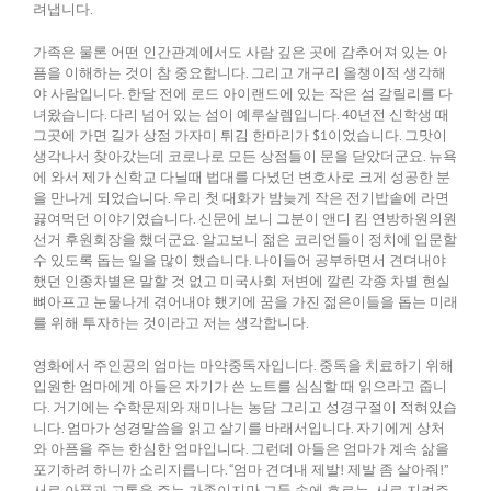
려냅니다.
가족은 물론 어떤 인간관계에서도 사람 깊은 곳에 감추어져 있는 아
픔을 이해하는 것이 참 중요합니다. 그리고 개구리 올챙이적 생각해
야 사람입니다. 한달 전에 로드 아이랜드에 있는 작은 섬 갈릴리를 다
녀왔습니다. 다리 넘어 있는 섬이 예루살렘입니다. 40년전 신학생 때
그곳에 가면 길가 상점 가자미 튀김 한마리가 $1이었습니다. 그맛이
생각나서 찾아갔는데 코로나로 모든 상점들이 문을 닫았더군요. 뉴욕
에 와서 제가 신학교 다닐때 법대를 다녔던 변호사로 크게 성공한 분
을 만나게 되었습니다. 우리 첫 대화가 밤늦게 작은 전기밥솥에 라면
끓여먹던 이야기였습니다. 신문에 보니 그분이 앤디 킴 연방하원의원
선거 후원회장을 했더군요. 알고보니 젊은 코리언들이 정치에 입문할
수 있도록 돕는 일을 많이 했습니다. 나이들어 공부하면서 견뎌내야
했던 인종차별은 말할 것 없고 미국사회 저변에 깔린 각종 차별 현실
뼈아프고 눈물나게 겪어내야 했기에 꿈을 가진 젊은이들을 돕는 미래
를 위해 투자하는 것이라고 저는 생각합니다.
영화에서 주인공의 엄마는 마약중독자입니다. 중독을 치료하기 위해
입원한 엄마에게 아들은 자기가 쓴 노트를 심심할 때 읽으라고 줍니
다. 거기에는 수학문제와 재미나는 농담 그리고 성경구절이 적혀있습
니다. 엄마가 성경말씀을 읽고 살기를 바래서입니다. 자기에게 상처
와 아픔을 주는 한심한 엄마입니다. 그런데 아들은 엄마가 계속 삶을
포기하려 하니까 소리지릅니다. “엄마 견뎌내 제발! 제발 좀 살아줘!”
서로 아픔과 고통을 주는 가족이지만 그들 속에 흐르는, 서로 지켜주