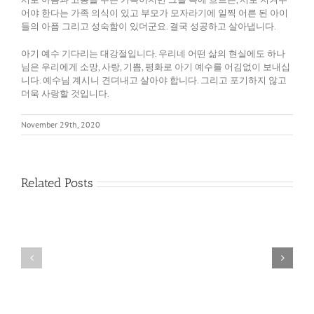
어야 한다는 가족 의식이 있고 부모가 모자라기에 일찍 어른 된 아이
들의 아픔 그리고 성숙함이 있더군요. 결국 성공하고 살아냅니다.
아기 예수 기다리는 대강절입니다. 우리네 어떤 삶의 현실에도 하나
님은 우리에게 소망, 사랑, 기쁨, 평화로 아기 예수를 어김없이 보내십
니다. 예수님 계시니 견뎌내고 살아야 합니다. 그리고 포기하지 않고
더욱 사랑할 것입니다.
November 29th, 2020
Related Posts
다
름
필
을
요
품
없
어
게
내
된
는
기
영
쁨