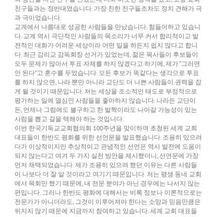
친구들과는 정반대였습니다. 가장 친한 친구들조차도 정치 견해가 극
과 극이었습니다.
교계에서 나름대로 성공한 사람들을 만났습니다. 힘들어하고 있습니
다. 교계 역시 극단적인 사람들의 목소리가 너무 커서 합리적이고 발
전적인 대화가 어려운 세상이라 어떤 일을 하든지 쉽지 않다고 합니
다. 최근 감리교 감독회장 선거가 있었는데, 젊은 목사들이 후보들이
모두 문제가 많아서 투표 자체를 하지 않겠다고 하기에, 제가 “그러면
안 된다”고 훈수를 두었습니다. 모든 후보가 똑같다는 생각으로 투표
를 하지 않으면, 나라 뿐만 아니라 교단도 더 나쁜 사람들이 권력을 잡
게 될 것이기 때문입니다. 저는 세상을 조소적인 태도로 부정적으로
평가하는 일에 열심인 사람들을 좋아하지 않습니다. 나라든 교단이
든, 언제나 그럼에도 불구하고 한 발짝이라도 나아갈 가능성이 있는
사람을 뽑고 길을 택해야 하는 것입니다.
이번 한국기독교교회협의회 100주년을 맞이하여 초청된 세계 교회
대표들이 한반도 평화를 위한 선언문을 발표했습니다. 조용히 있으려
다가 이상적이지만 추상적이고 관념적인 선언은 역사 발전에 도움이
되지 않는다고 여겨 두 가지 실천 방안을 제시했더니, 선언문에 가장
먼저 채택되었습니다. 제가 조용히 있으려 했던 이유는 다른 사람들
이 나보다 더 잘 알 것이라고 여기기 때문입니다. 저는 평생 동네 교회
에서 목회만 했기 때문에, 내 전문 분야가 아닌 경우에는 나서지 않는
편입니다. 그러나 한반도 평화에 대해서는 비록 정보나 이론적으로는
전문가가 아니더라도, 그것이 이루어져야 한다는 소망과 믿음만큼은
뒤지지 않기 때문에 지금까지 참여하고 있습니다. 세계 교회 대표들