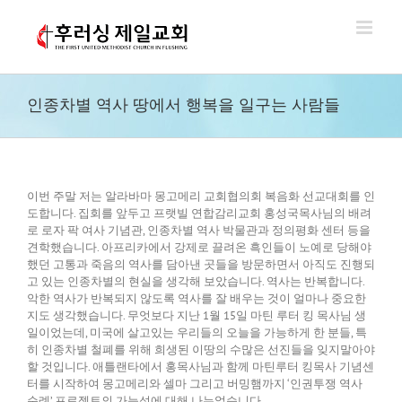
Skip
to
content
인종차별 역사 땅에서 행복을 일구는 사람들
이번 주말 저는 알라바마 몽고메리 교회협의회 복음화 선교대회를 인
도합니다. 집회를 앞두고 프랫빌 연합감리교회 홍성국목사님의 배려
로 로자 팍 여사 기념관, 인종차별 역사 박물관과 정의평화 센터 등을
견학했습니다. 아프리카에서 강제로 끌려온 흑인들이 노예로 당해야
했던 고통과 죽음의 역사를 담아낸 곳들을 방문하면서 아직도 진행되
고 있는 인종차별의 현실을 생각해 보았습니다. 역사는 반복합니다.
악한 역사가 반복되지 않도록 역사를 잘 배우는 것이 얼마나 중요한
지도 생각했습니다. 무엇보다 지난 1월 15일 마틴 루터 킹 목사님 생
일이었는데, 미국에 살고있는 우리들의 오늘을 가능하게 한 분들, 특
히 인종차별 철폐를 위해 희생된 이땅의 수많은 선진들을 잊지말아야
할 것입니다. 애틀랜타에서 홍목사님과 함께 마틴루터 킹목사 기념센
터를 시작하여 몽고메리와 셀마 그리고 버밍햄까지 ‘인권투쟁 역사
순례’ 프로젝트의 가능성에 대해 나누었습니다.