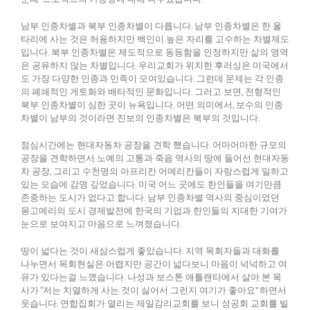
남부 인종차별과 북부 인종차별이 다릅니다. 남부 인종차별은 한 울
타리에 사는 것은 허용하지만 백인이 높은 자리를 고수하는 차별제도
입니다. 북부 인종차별은 제도적으로 동등함을 인정하지만 삶의 영역
은 공유하지 않는 차별입니다. 우리교회가 위치한 후러싱은 미국에서
도 가장 다양한 인종과 민족이 모여있습니다. 그런데 문제는 각 인종
의 폐쇄적인 게토화와 배타적인 문화입니다. 그러고 보면, 전형적인
북부 인종차별이 심한 곳이 뉴욕입니다. 어떤 의미에서, 보수의 인종
차별이 남부의 것이라면 진보의 인종차별은 북부의 것입니다.
점심시간에는 현대자동차 공장을 견학 했습니다. 어마어마한 규모의
공장을 견학하면서 노예의 고통과 죽음 역사의 땅에 들어선 현대자동
차 공장, 그리고 수천명의 아프리칸 어메리칸들이 자랑스럽게 일하고
있는 모습에 감명 깊었습니다. 미국 어느 곳에도 한인들을 여기만큼
존중하는 도시가 없다고 합니다. 남부 인종차별 역사의 중심이었던
몽고메리의 도시 경제발전에 한국의 기업과 한인들의 지대한 기여가
눈으로 보여지고 마음으로 느껴졌습니다.
땅이 넓다는 것이 새삼스럽게 좋았습니다. 지역 목회자들과 대화를
나누면서 목회현실은 어렵지만 공간이 넓다보니 마음이 넉넉하고 여
유가 있다는걸 느꼈습니다. 나성과 보스톤 애틀랜타에서 살아 본 목
사가 “저는 치열하게 사는 것이 싫어서 그런지 여기가 좋아요” 하면서
웃습니다. 연합집회가 열리는 제일감리교회를 보니 성공회 교회를 빌