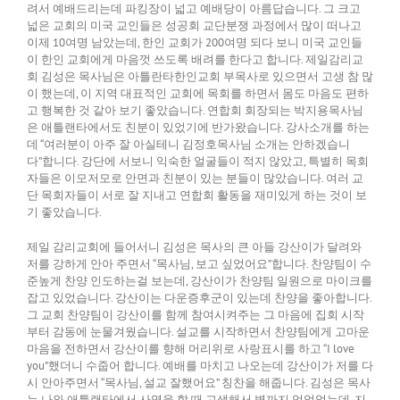
려서 예배드리는데 파킹장이 넓고 예배당이 아름답습니다. 그 크고
넓은 교회의 미국 교인들은 성공회 교단분쟁 과정에서 많이 떠나고
이제 10여명 남았는데, 한인 교회가 200여명 되다 보니 미국 교인들
이 한인 교회에게 마음껏 쓰도록 배려를 한다고 합니다. 제일감리교
회 김성은 목사님은 아틀란타한인교회 부목사로 있으면서 고생 참 많
이 했는데, 이 지역 대표적인 교회에 목회를 하면서 몸도 마음도 편하
고 행복한 것 같아 보기 좋았습니다. 연합회 회장되는 박지용목사님
은 애틀랜타에서도 친분이 있었기에 반가왔습니다. 강사소개를 하는
데 “여러분이 아주 잘 아실테니 김정호목사님 소개는 안하겠습니
다”합니다. 강단에 서보니 익숙한 얼굴들이 적지 않았고, 특별히 목회
자들은 이모저모로 안면과 친분이 있는 분들이 많았습니다. 여러 교
단 목회자들이 서로 잘 지내고 연합회 활동을 재미있게 하는 것이 보
기 좋았습니다.
제일 감리교회에 들어서니 김성은 목사의 큰 아들 강산이가 달려와
저를 강하게 안아 주면서 “목사님, 보고 싶었어요”합니다. 찬양팀이 수
준높게 찬양 인도하는걸 보는데, 강산이가 찬양팀 일원으로 마이크를
잡고 있었습니다. 강산이는 다운증후군이 있는데 찬양을 좋아합니다.
그 교회 찬양팀이 강산이를 함께 참여시켜주는 그 마음에 집회 시작
부터 감동에 눈물겨웠습니다. 설교를 시작하면서 찬양팀에게 고마운
마음을 전하면서 강산이를 향해 머리위로 사랑표시를 하고 “I love
you”했더니 수줍어 합니다. 예배를 마치고 나오는데 강산이가 저를 다
시 안아주면서 “목사님, 설교 잘했어요” 칭찬을 해줍니다. 김성은 목사
는 나와 애틀랜타에서 사역을 할 때 고생해서 병까지 얻었었는데, 지