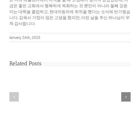
금은 좋은 교회에서 행복하게 목회하는 것 뿐만이 아니라 둘째 강윤
이는 대학을 졸업하고, 현대자동차에 취직을 했다는 소식에 반가웠습
니다. 김목사 가정이 많은 고생을 했지만, 이런 날을 주신 하나님이 무
척 감사합니다.
January 26th, 2020
Related Posts
다
름
필
을
요
품
없
어
게
내
된
는
기
영
쁨
성