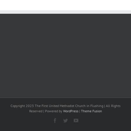
Copyright 2023 The First United Methodist Church in Flushing | All Rights
Reserved | Powered by
WordPress
|
Theme Fusion
Facebook
Twitter
YouTube