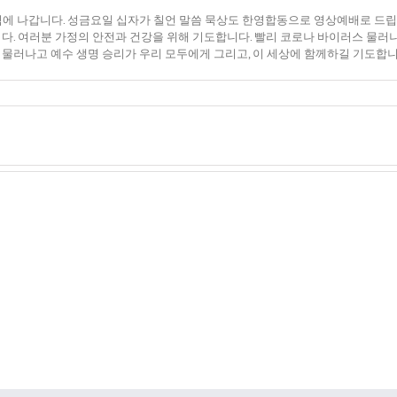
에 나갑니다. 성금요일 십자가 칠언 말씀 묵상도 한영합동으로 영상예배로 드립
니다. 여러분 가정의 안전과 건강을 위해 기도합니다. 빨리 코로나 바이러스 물
 물러나고 예수 생명 승리가 우리 모두에게 그리고, 이 세상에 함께하길 기도합니
하
나
님
필
말
요
씀
없
순
게
례
된
의
기
길
쁨
을
꿈
꾸