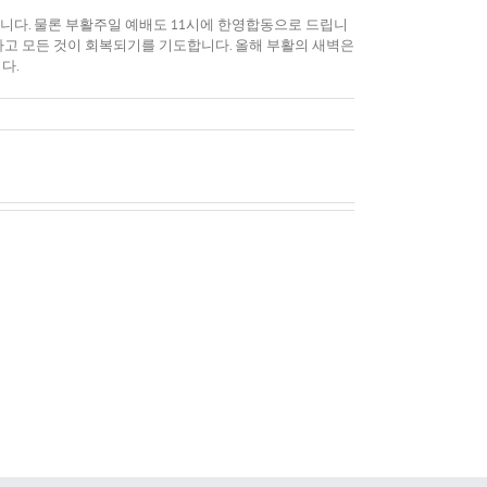
니다. 물론 부활주일 예배도 11시에 한영합동으로 드립니
러나고 모든 것이 회복되기를 기도합니다. 올해 부활의 새벽은
다.
250
년
미
국,
우
그
리
절
가
반
가
을
야
함
할
께
사
한
마
한
리
인
아
이