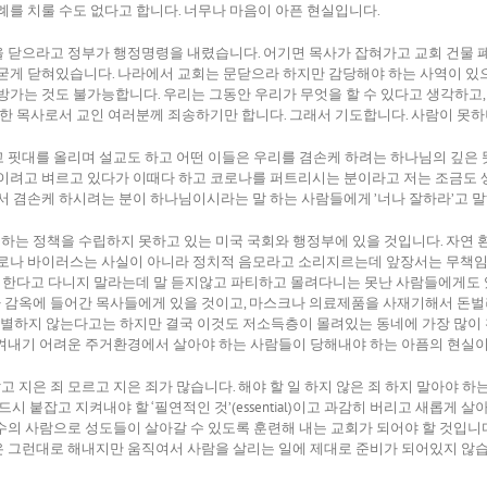
례를 치룰 수도 없다고 합니다. 너무나 마음이 아픈 현실입니다.
 아니기에 문을 닫으라고 정부가 행정명령을 내렸습니다. 어기면 목사가 잡혀가고 교회 
 굳게 닫혀있습니다. 나라에서 교회는 문닫으라 하지만 감당해야 하는 사역이 있
가는 것도 불가능합니다. 우리는 그동안 우리가 무엇을 할 수 있다고 생각하고, 
력한 목사로서 교인 여러분께 죄송하기만 합니다. 그래서 기도합니다. 사람이 못
 핏대를 올리며 설교도 하고 어떤 이들은 우리를 겸손케 하려는 하나님의 깊은 
이려고 벼르고 있다가 이때다 하고 코로나를 퍼트리시는 분이라고 저는 조금도 
서 겸손케 하시려는 분이 하나님이시라는 말 하는 사람들에게 ’너나 잘하라’고 
는 정책을 수립하지 못하고 있는 미국 국회와 행정부에 있을 것입니다. 자연 
코로나 바이러스는 사실이 아니라 정치적 음모라고 소리지르는데 앞장서는 무책임
야 한다고 다니지 말라는데 말 듣지않고 파티하고 몰려다니는 못난 사람들에게도 
감옥에 들어간 목사들에게 있을 것이고, 마스크나 의료제품을 사재기해서 돈벌려
 구별하지 않는다고는 하지만 결국 이것도 저소득층이 몰려있는 동네에 가장 많이
켜내기 어려운 주거환경에서 살아야 하는 사람들이 당해내야 하는 아픔의 현실이
고 지은 죄 모르고 지은 죄가 많습니다. 해야 할 일 하지 않은 죄 하지 말아야 하
시 붙잡고 지켜내야 할 ‘필연적인 것’(essential)이고 과감히 버리고 새롭게 
의 사람으로 성도들이 살아갈 수 있도록 훈련해 내는 교회가 되어야 할 것입니다
 그런대로 해내지만 움직여서 사람을 살리는 일에 제대로 준비가 되어있지 않습니