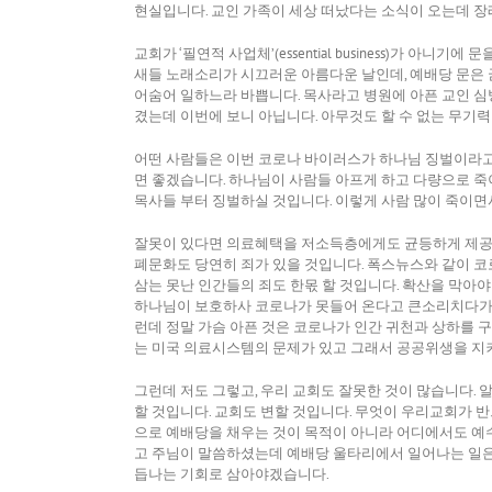
현실입니다. 교인 가족이 세상 떠났다는 소식이 오는데 장
교회가 ‘필연적 사업체’(essential business)가
새들 노래소리가 시끄러운 아름다운 날인데, 예배당 문은
어숨어 일하느라 바쁩니다. 목사라고 병원에 아픈 교인 심방
겼는데 이번에 보니 아닙니다. 아무것도 할 수 없는 무기
어떤 사람들은 이번 코로나 바이러스가 하나님 징벌이라고
면 좋겠습니다. 하나님이 사람들 아프게 하고 다량으로 죽
목사들 부터 징벌하실 것입니다. 이렇게 사람 많이 죽이면
잘못이 있다면 의료혜택을 저소득층에게도 균등하게 제공하
폐문화도 당연히 죄가 있을 것입니다. 폭스뉴스와 같이 
삼는 못난 인간들의 죄도 한몫 할 것입니다. 확산을 막아
하나님이 보호하사 코로나가 못들어 온다고 큰소리치다가 
런데 정말 가슴 아픈 것은 코로나가 인간 귀천과 상하를
는 미국 의료시스템의 문제가 있고 그래서 공공위생을 지
그런데 저도 그렇고, 우리 교회도 잘못한 것이 많습니다. 알
할 것입니다. 교회도 변할 것입니다. 무엇이 우리교회가 반드
으로 예배당을 채우는 것이 목적이 아니라 어디에서도 예수
고 주님이 말씀하셨는데 예배당 울타리에서 일어나는 일은
듭나는 기회로 삼아야겠습니다.