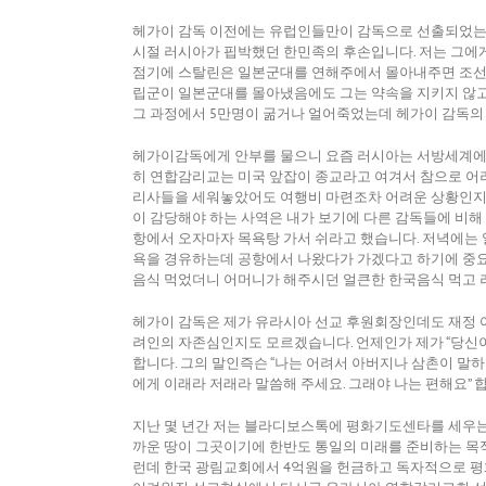
헤가이 감독 이전에는 유럽인들만이 감독으로 선출되었는
시절 러시아가 핍박했던 한민족의 후손입니다. 저는 그에게
점기에 스탈린은 일본군대를 연해주에서 몰아내주면 조선
립군이 일본군대를 몰아냈음에도 그는 약속을 지키지 않고 
그 과정에서 5만명이 굶거나 얼어죽었는데 헤가이 감독의
헤가이감독에게 안부를 물으니 요즘 러시아는 서방세계에 
히 연합감리교는 미국 앞잡이 종교라고 여겨서 참으로 어려
리사들을 세워놓았어도 여행비 마련조차 어려운 상황인지
이 감당해야 하는 사역은 내가 보기에 다른 감독들에 비해 
항에서 오자마자 목욕탕 가서 쉬라고 했습니다. 저녁에는 
욕을 경유하는데 공항에서 나왔다가 가겠다고 하기에 중요
음식 먹었더니 어머니가 해주시던 얼큰한 한국음식 먹고 
헤가이 감독은 제가 유라시아 선교 후원회장인데도 재정 
려인의 자존심인지도 모르겠습니다. 언제인가 제가 “당신이
합니다. 그의 말인즉슨 “나는 어려서 아버지나 삼촌이 말
에게 이래라 저래라 말씀해 주세요. 그래야 나는 편해요” 
지난 몇 년간 저는 블라디보스톡에 평화기도센타를 세우는 
까운 땅이 그곳이기에 한반도 통일의 미래를 준비하는 목적
런데 한국 광림교회에서 4억원을 헌금하고 독자적으로 