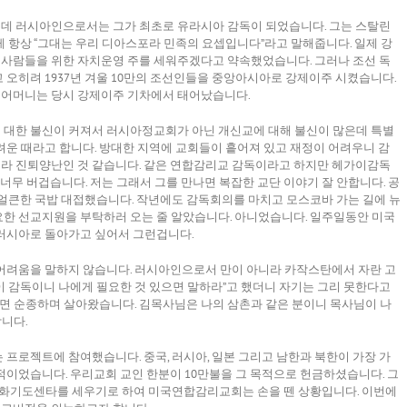
데 러시아인으로서는 그가 최초로 유라시아 감독이 되었습니다. 그는 스탈린
 항상 “그대는 우리 디아스포라 민족의 요셉입니다”라고 말해줍니다. 일제 강
사람들을 위한 자치운영 주를 세워주겠다고 약속했었습니다. 그러나 조선 독
오히려 1937년 겨울 10만의 조선인들을 중앙아시아로 강제이주 시켰습니다.
 어머니는 당시 강제이주 기차에서 태어났습니다.
대한 불신이 커져서 러시아정교회가 아닌 개신교에 대해 불신이 많은데 특별
운 때라고 합니다. 방대한 지역에 교회들이 흩어져 있고 재정이 어려우니 감
라 진퇴양난인 것 같습니다. 같은 연합감리교 감독이라고 하지만 헤가이감독
너무 버겁습니다. 저는 그래서 그를 만나면 복잡한 교단 이야기 잘 안합니다. 공
얼큰한 국밥 대접했습니다. 작년에도 감독회의를 마치고 모스코바 가는 길에 뉴
한 선교지원을 부탁하러 오는 줄 알았습니다. 아니었습니다. 일주일동안 미국
러시아로 돌아가고 싶어서 그런겁니다.
어려움을 말하지 않습니다. 러시아인으로서 만이 아니라 카작스탄에서 자란 고
 감독이니 나에게 필요한 것 있으면 말하라”고 했더니 자기는 그리 못한다고
하면 순종하며 살아왔습니다. 김목사님은 나의 삼촌과 같은 분이니 목사님이 나
합니다.
프로젝트에 참여했습니다. 중국, 러시아, 일본 그리고 남한과 북한이 가장 가
이었습니다. 우리교회 교인 한분이 10만불을 그 목적으로 헌금하셨습니다. 그
평화기도센타를 세우기로 하여 미국연합감리교회는 손을 뗀 상황입니다. 이번에