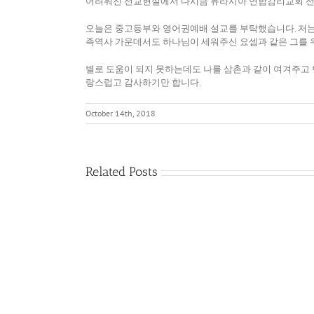
어려워진 선교현실에서 다시금 유라시아 연합감리교회 선
오늘은 중고등부와 영어권예배 설교를 부탁했습니다. 저는
족역사 가운데서도 하나님이 세워주신 요셉과 같은 그를 
별로 도움이 되지 못하는데도 나를 삼촌과 같이 여겨주고 
랑스럽고 감사하기만 합니다.
October 14th, 2018
Related Posts
다
름
필
을
요
품
없
어
게
내
된
는
기