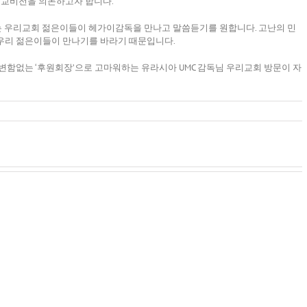
교비전을 의논하고자 합니다.
 우리교회 젊은이들이 헤가이감독을 만나고 말씀듣기를 원합니다. 고난의 민
우리 젊은이들이 만나기를 바라기 때문입니다.
변함없는 ‘후원회장’으로 고마워하는 유라시아 UMC 감독님 우리교회 방문이 자
250
년
하
미
나
국,
우
님
그
리
말
절
가
씀
반
가
순
을
야
례
함
할
의
께
사
길
한
마