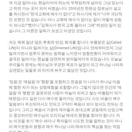
게 지금 일어나는 현실이어야 하는데 무책임하게 살아도 그냥 믿는다
고 하면 가는 곳이 되어 버렸습니다. 20여년전 한완상 장로님이 설교
를 하시면서 “한국교회에 예수가 없다”고 하시기에 제가 “너무 극단적
인 표현인 것 같습니다. 아니 교회에 예수가 없다는 말이 어떻게 성립
이 되나요?”했더니 “김목사가 한국 교회 몰라서 그래” 하셨던 일이 있
습니다. 그 어른은 일찌기 보셨고 아셨던 것입니다.
저도 목회 말년 많은 후회와 반성, 회개를 합니다. 부름받은 삶(Called
Life)이 아니라 밀려가는 삶(Drivened Life)입니다. 언제부터인지 그냥
밀려가면서 멈추지 못하는 동력을 느끼면서 방향전환이 어려워지고
결국은 밀려가는 현실을 당연하게 받아들여지게 되었습니다. 오늘날
우리들의 문제는 예수님과 무관한 목표가 설정이 되고 하나님 나라와
상관없는 일들로 피 터지게 싸우고 열심인 것입니다.
‘믿음’은 ‘깨달음’과 ‘행함’을 포함하고 한걸음 더 나아가 하나님 마음
에 합한 자가 되는 성령체험을 포함합니다. 그렇지 않으면 인간의 ‘깨
달음’과 ‘행함’은 잘못되면 사람이 하늘이 되려고 쌓는 바벨탑이 되기
때문입니다. 길은 다시 예수로 돌아가는 것입니다. 사도 바울이 예수
말씀보다 우선되어서도 안되고 구약이 복음서 보다 앞서도 안되는 것
입니다. 그리고 복음서 가운데 제자들과 초대교회 공동체의 신앙고백
도 중요하지만 예수님의 오리지날 메세지 원형을 찾아야 합니다. 저
는 이것을 초기 ‘예수 세미나’ 학자들이 시도한 것을 말하는 것이 아니
라 예수운동의 원형과 예수 하나님 나라 메세지의 핵심을 찾는 작업