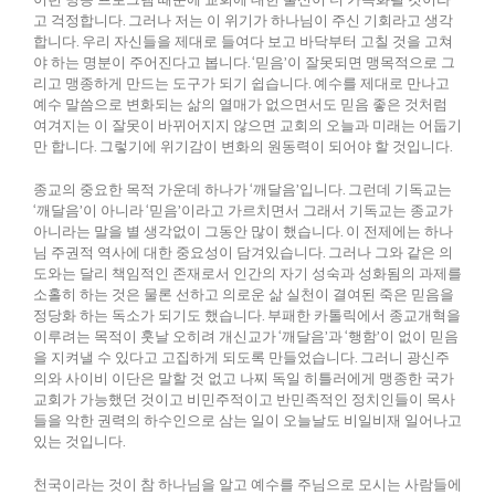
고 걱정합니다. 그러나 저는 이 위기가 하나님이 주신 기회라고 생각
합니다. 우리 자신들을 제대로 들여다 보고 바닥부터 고칠 것을 고쳐
야 하는 명분이 주어진다고 봅니다. ‘믿음’이 잘못되면 맹목적으로 그
리고 맹종하게 만드는 도구가 되기 쉽습니다. 예수를 제대로 만나고
예수 말씀으로 변화되는 삶의 열매가 없으면서도 믿음 좋은 것처럼
여겨지는 이 잘못이 바뀌어지지 않으면 교회의 오늘과 미래는 어둡기
만 합니다. 그렇기에 위기감이 변화의 원동력이 되어야 할 것입니다.
종교의 중요한 목적 가운데 하나가 ‘깨달음’입니다. 그런데 기독교는
‘깨달음’이 아니라 ‘믿음’이라고 가르치면서 그래서 기독교는 종교가
아니라는 말을 별 생각없이 그동안 많이 했습니다. 이 전제에는 하나
님 주권적 역사에 대한 중요성이 담겨있습니다. 그러나 그와 같은 의
도와는 달리 책임적인 존재로서 인간의 자기 성숙과 성화됨의 과제를
소홀히 하는 것은 물론 선하고 의로운 삶 실천이 결여된 죽은 믿음을
정당화 하는 독소가 되기도 했습니다. 부패한 카톨릭에서 종교개혁을
이루려는 목적이 훗날 오히려 개신교가 ‘깨달음’과 ‘행함’이 없이 믿음
을 지켜낼 수 있다고 고집하게 되도록 만들었습니다. 그러니 광신주
의와 사이비 이단은 말할 것 없고 나찌 독일 히틀러에게 맹종한 국가
교회가 가능했던 것이고 비민주적이고 반민족적인 정치인들이 목사
들을 악한 권력의 하수인으로 삼는 일이 오늘날도 비일비재 일어나고
있는 것입니다.
천국이라는 것이 참 하나님을 알고 예수를 주님으로 모시는 사람들에