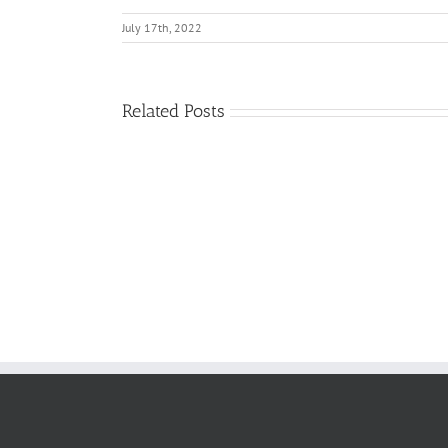
July 17th, 2022
Related Posts
다
름
을
품
어
내
는
영
성