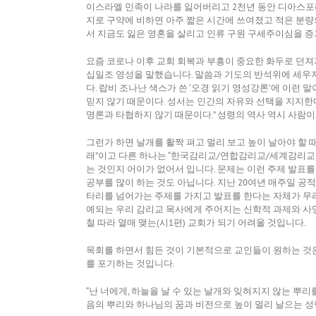
이스라엘 민족이 나라를 잃어버리고 2천년 동안 디아스포라
지로 구약에 비하면 아주 짧은 시간에 쓰여졌고 적은 분량의
서 지금도 잃은 영혼을 살리고 인류 구원 구세주이심을 증
요즘 코로나 이후 교회 회복과 부흥이 중요한 화두로 던져
십일조 영성을 말했습니다. 말씀과 기도의 반석위에 세우지
다. 랍비 조나난 색스가 쓴 ‘오경 읽기 영성강론’에 이런
믿지 않기 때문이다. 성서는 인간의 자유와 선택을 지지한다
명론과 타협하지 않기 때문이다.” 성령의 역사 역시 사람
그런가 하면 날개를 활짝 펴고 멀리 보고 높이 날아야 할
래”이고 다른 하나는 “한국감리교/연합감리교/세계감리교
는 것인지 어이가 없어서 입니다. 문제는 이런 주제 발표
공부를 많이 하는 것도 아닙니다. 지난 20여년 매주일 공
타리를 넘어가는 주제를 가지고 발표를 한다는 자체가 무리
예되는 우리 감리교 목사에게 주어지는 신학적 과제와 사명
철 따라 열매 맺는(시1편) 교회가 되기 어려울 것입니다.
목회를 하면서 힘든 것이 기본적으로 교인들이 원하는 것은
를 포기하는 것입니다.
“난 너에게, 하늘을 날 수 있는 날개와 잊혀지지 않는 뿌리를 
음의 뿌리와 하나님의 꿈과 비전으로 높이 멀리 날으는 성