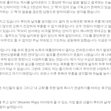
로 흩어지는 역사를 살아내면서 그 중심에 ‘하나님 말씀’ 붙잡고 결국에는 오늘
 신약이지만 기독교 2천년의 역사, 그 ‘책’이 있어 오늘 기독교가 존재하고 있
거하는 그 ‘책’의 말씀을 겸손한 심령으로 받아야겠다는 생각을 했습니다.
지고 있습니다. 뿌리와 날개를 생각합니다. 얼마 전 뉴욕연회 ‘회복과 부흥’에
 않으면 교회가 건강하게 부흥할 수 없기 때문입니다. 모두 ‘안된다 어렵다’고 
 말이 있습니다. “히브리 성서에는 비극을 뜻하는 단어가 없다. 왜냐하면 유대교
… 탈무드는 “만일 날카로운 칼이 당신의 목에 닿았더라도, 기도를 중단하면 안 
이 아무것도 할 수 없지만 주님 약속믿고 기도하는 공동체에 임했습니다. 지금은 
 때입니다. 8월 초와 중순에 뉴욕과 애틀란타에서 열리는 컨퍼런스에서 제가 발표
 한반도평화를 위한 연대”입니다. 발표를 준비하다가 웃음이 나왔습니다. 왜 나
를 부탁 받으면 못한다고 사양하지를 않는 것입니다. 제가 지난 수십년 끊임없이
적인 예배와 기도회 설교를 10번은 해야 하는 목회를 했기 때문에 솔직히 하루 하
가 아닐 수 없습니다. 그런데 그래도 저는 줄기차게 기회가 주어지면 사양하지 
이라고 여기기 때문입니다. 코로나 이후 회복과 부흥을 생각할 때 하늘을 높이 
 자신들의 필요 그리고 ‘내 교회’를 위한 일에 목사가 전념하기를 바라는 욕구
주고 싶어.” (Rolando Yñigo) 아이에게 줄 수 있는 가장 좋은 선물이 뿌리와
령의 날개입니다.