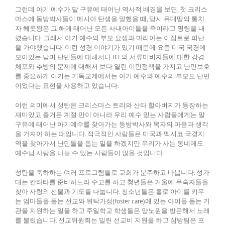
그런데 아기 예수가 말 구유에 태어난 역사적 배경을 보면, 첫 크리스
마스에 동방박사들이 메시아 탄생을 말했을 때, 당시 유대땅의 통치
자 헤롯왕은 그 해에 태어난 모든 사내아이들을 죽이라고 명령을 내
렸습니다. 그래서 아기 예수의 부모 요셉과 마리아는 이집트로 피난
을 가야했습니다. 이런 성경 이야기가 있기 때문에 요즘 미국 국경에
모여있는 남미 난민들에 대해서나 ICE의 서류미비자들에 대한 강경
체포와 추방의 문제에 대해서 보다 열린 이민정책을 가지고 난민보호
를 중요하게 여기는 기독교계에서는 아기 예수와 예수의 부모도 난민
이었다는 표현을 사용하고 있습니다.
이런 의미에서 성탄은 크리스마스 트리와 산타 할아버지가 등장하는
재미있고 즐거운 계절 만이 아니라 우리 예수 믿는 사람들에게는 말
구유에 태어난 아기예수를 찾아가는 동방박사와 목자의 마음과 생각
을 가져야 하는 때입니다. 적극적인 사람들은 미국과 멕시코 국경지
역을 찾아가서 난민들을 돕는 일을 하겠지만 우리가 사는 동네에도
예수님 사랑을 나눌 수 있는 사람들이 많을 것입니다.
성탄을 축하하는 여러 프로그램들로 교회가 분주하고 바쁩니다. 성가
대는 칸타타를 준비하느라 수고를 하고 청년들은 겨울에 무숙자들을
찾아 사랑의 선물과 기도를 나눕니다. 청소년들은 홀로 아이를 키우
는 엄마들을 돕는 선교와 위탁가정(foster care)에 있는 아이들 돕는 기
관을 지원하는 일을 하고 주일학교 학생들은 양노원을 방문해서 노래
를 불렀습니다. 선교위원회는 밀린 선교비 지원을 하고 심방팀은 포