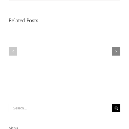
Related Posts
다
름
필
을
요
품
없
어
게
내
된
는
기
영
쁨
성
Search
for:
Menu