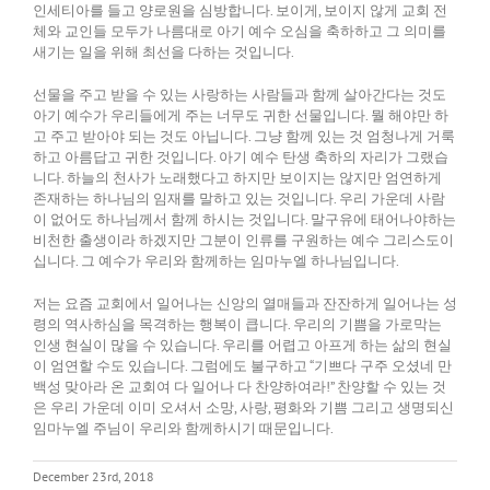
인세티아를 들고 양로원을 심방합니다. 보이게, 보이지 않게 교회 전
체와 교인들 모두가 나름대로 아기 예수 오심을 축하하고 그 의미를
새기는 일을 위해 최선을 다하는 것입니다.
선물을 주고 받을 수 있는 사랑하는 사람들과 함께 살아간다는 것도
아기 예수가 우리들에게 주는 너무도 귀한 선물입니다. 뭘 해야만 하
고 주고 받아야 되는 것도 아닙니다. 그냥 함께 있는 것 엄청나게 거룩
하고 아름답고 귀한 것입니다. 아기 예수 탄생 축하의 자리가 그랬습
니다. 하늘의 천사가 노래했다고 하지만 보이지는 않지만 엄연하게
존재하는 하나님의 임재를 말하고 있는 것입니다. 우리 가운데 사람
이 없어도 하나님께서 함께 하시는 것입니다. 말구유에 태어나야하는
비천한 출생이라 하겠지만 그분이 인류를 구원하는 예수 그리스도이
십니다. 그 예수가 우리와 함께하는 임마누엘 하나님입니다.
저는 요즘 교회에서 일어나는 신앙의 열매들과 잔잔하게 일어나는 성
령의 역사하심을 목격하는 행복이 큽니다. 우리의 기쁨을 가로막는
인생 현실이 많을 수 있습니다. 우리를 어렵고 아프게 하는 삶의 현실
이 엄연할 수도 있습니다. 그럼에도 불구하고 “기쁘다 구주 오셨네 만
백성 맞아라 온 교회여 다 일어나 다 찬양하여라!” 찬양할 수 있는 것
은 우리 가운데 이미 오셔서 소망, 사랑, 평화와 기쁨 그리고 생명되신
임마누엘 주님이 우리와 함께하시기 때문입니다.
December 23rd, 2018