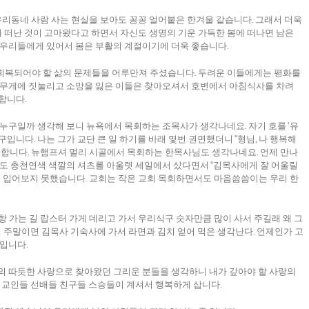
우리동네 사람 사는 현실을 보아도 꽁꽁 얼어붙은 한겨울 같습니다. 그래서 더욱
 떠난 것이 고마왔다고 하면서 자신도 생명의 기운 가득한 봄에 떠나면 남은
 우리들에게 있어서 봄은 부활의 계절이기에 더욱 좋습니다.
회복되어야 할 삶의 문제들을 어루만져 주셨습니다. 두려운 이들에게는 평화를
의 무게에 짓눌리고 소망을 잃은 이들은 찾아오셔서 호변에서 아침식사를 차려
합니다.
 누구일까 생각해 보니 뉴욕에서 목회하는 조목사가 생각나네요. 자기 호를 ‘유
입니다. 나는 그가 교단 큰 일 하기를 바래 몇번 권면했더니 “형님, 나 행복해
” 합니다. 뉴햄프셔 멀리 시골에서 목회하는 한목사님도 생각나네요. 언제 만나
때도 총천연색 색깔의 셔츠를 아울렛 세일에서 샀다면서 “김목사에게 잘 어울릴
번도 입어보지 못했습니다. 교회는 작은 교회 목회하면서도 마음씀씀이는 우리 한
항 가는 길 랍스터 가게 데리고 가서 우리식구 숫자만큼 많이 사서 주길래 왜 그
 때 주말이면 김목사 기숙사에 가서 라면과 김치 얻어 먹은 생각난다. 언제인가 고
람입니다.
의 따듯한 사랑으로 찾아왔던 그리운 분들을 생각하니 내가 갚아야 할 사랑의
은 교인들 선배들 친구들 스승들이 계셔서 행복하게 삽니다.