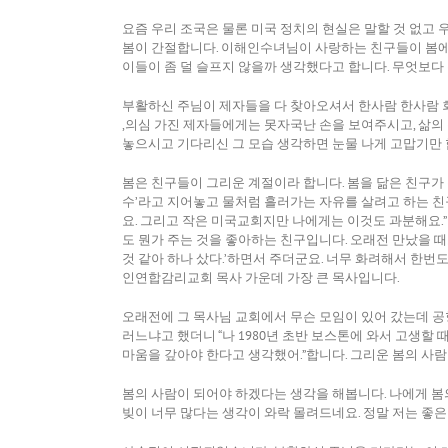
요즘 우리 조국은 물론 미국 정치의 현실은 말할 것 없고 
봄이 간절합니다. 이해인수녀님이 사랑하는 친구들이 봄에
이들이 좀 덜 슬프지 않을까 생각했다고 합니다. 무엇보다
부활하신 주님이 제자들을 다 찾아오셔서 한사람 한사람 
,의심 가진 제자들에게는 못자국난 손을 보여주시고, 삶
놓으시고 기다리신 그 모습 생각하면 눈물 나게 고맙기만 
봄은 친구들이 그리운 계절이라 합니다. 봄을 닮은 친구가
수’라고 지어놓고 물처럼 흘러가는 자유를 살려고 하는 친구
요. 그리고 작은 미국교회지만 나에게는 이것도 과분해요.
도 뭔가 주는 것을 좋아하는 친구입니다. 오래전 만났을 
것 같아 하나 샀다.’하면서 주더군요. 너무 화려해서 한
인연합감리교회 목사 가운데 가장 큰 목사입니다.
오래전에 그 목사님 교회에서 무슨 모임이 있어 갔는데 공
러느냐고 했더니 “나 1980년 초반 보스톤에 와서 고생할
마움을 갚아야 한다고 생각했어.”합니다. 그리운 봄의 사
봄의 사람이 되어야 하겠다는 생각을 해봅니다. 나에게 봄
빚이 너무 많다는 생각이 와락 몰려드네요. 정말 저는 좋