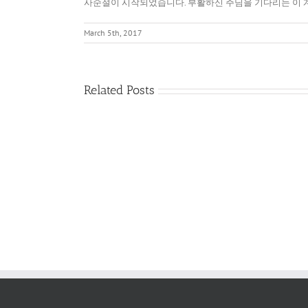
사순절이 시작되었습니다. 부활하신 주님을 기다리는 이 계
March 5th, 2017
Related Posts
다
름
필
을
요
품
없
어
게
내
된
는
기
영
쁨
성