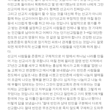
이민교회 돌아와서 목회하라고 몇 번 얘기했는데 오히려 나에게 그만
선교지에 와서 살라고 합니다. 행복한 선교사가 진짜입니다.
그리고 선교지 사람들이 할 수 있는 것을 대신해 주는 선교가 아니라
함께 하는 선교이어야 합니다. 단기선교의 부정적인 면은 며칠 동안
동네 시끄럽게 행사를 하고 떠나는 것입니다. 일방적으로 뭔가를 주
고 받는 관계를 설정하고 선교지 사람들은 언제나 뭘 받는 것 기대하
는 인간들로 남아야 하고 어쩌다 가는 단기선교팀들은 3~4일 대단한
전도와 선교의 영웅이 되는 것 같은 일 없어야 합니다. 건강한 선교는
상호존중의 원칙으로 장기적인 파트너 관계를 만드는 것입니다. 잘못
되면 제국주의적 선교를 하여 선교지 사람들을 식민지화 하게 됩니
다.
선교지 사람들을 존중하고 구체적으로 이 땅에서 하나님 나라를 만들
어 가는 선교사가 참 귀합니다. 며칠 전에 필리핀 깜덴 빈민 지역에서
27년간 교회를 세우고 목회하는 홍성욱 목사가 교회 이름을 ‘깜덴 나
눔 교회’라고 변경했다고 메시지를 보내왔습니다. 빈민촌 사람들을
전도해서 십일조 내는 훈련을 시켰고 빈민촌에 사랑의 나눔의 열매들
이 조금씩 나오는 행복을 본다고 합니다. 십자가는 나눔이고 나눔 속
에 부활이 잉태되는 것이니 그것이 깜덴교회의 존재 이유라는 것을
이제는 교인들이 믿고 자부심을 가지게 되어 교회 이름도 그렇게 바
꾸었다는 것입니다. 제가 여러 번 간다고 말만하고 가지 못했기에 9월
한국에 가는 길 이틀간 들리겠다고 하면서 필요한 것 없느냐 했더니
이렇게 답을 보냈습니다. “절대 빈민과 상대 빈민을 구분해서 다르게
선교합니다. 절대 빈민은 무조건적으로 죽지 않도록 구제하고 도와주