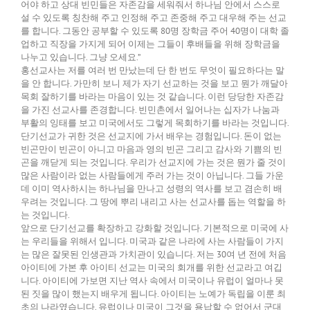
어야 하고 상대 빈민들은 자존감을 세워줘서 하나님 안에서 스스로
설 수 있도록 칭찬해 주고 인정해 주고 존중해 주고 대우해 주는 선교
를 합니다. 그동안 공부할 수 있도록 80명 장학금 주어 40명이 대학 졸
업하고 직장을 가지게 되어 이제는 그들이 후배들을 위해 장학금을
나누고 있습니다. 그냥 오세요.”
홍선교사는 저를 여러 번 만났는데 단 한 번도 무엇이 필요하다는 말
을 안 합니다. 가만히 보니 제가 자기 선교하는 것을 보고 뭔가 깨달아
목회 잘하기를 바라는 마음이 있는 것 같습니다. 이런 당당한 자존감
을 가진 선교사를 존경합니다. 빈민촌에서 일어나는 십자가 나눔과
부활의 잉태를 보고 미국에서도 그렇게 목회하기를 바라는 것입니다.
단기선교가 귀한 것은 선교지에 가서 배우는 경험입니다. 돈이 없는
빈곤만이 빈곤이 아니고 마음과 영의 빈곤 그리고 감사와 기쁨의 빈
곤을 깨닫게 되는 것입니다. 우리가 선교지에 가는 것은 뭔가 줄 것이
많은 사람이라 없는 사람들에게 주러 가는 것이 아닙니다. 그들 가운
데 이미 역사하시는 하나님을 만나고 성령의 역사를 보고 겸손히 배
우려는 것입니다. 그 땅에 뿌리 내리고 사는 선교사를 돕는 역할을 하
는 것입니다.
앞으로 단기선교를 확장하고 강화할 것입니다. 기본적으로 미국에 사
는 우리들을 위해서 입니다. 미국과 같은 나라에 사는 사람들이 가지
는 많은 잘못된 인생관과 가치관이 있습니다. 저는 30여 년 전에 처음
아이티에 가본 후 아이티 선교는 미국의 회개를 위한 선교라고 여깁
니다. 아이티에 가보면 지난 역사 속에서 미국이나 유럽이 얼마나 못
된 짓을 많이 했는지 배우게 됩니다. 아이티는 노예가 독립을 이룬 최
초의 나라였습니다. 유럽이나 미국이 그것을 용납할 수 없어서 군대