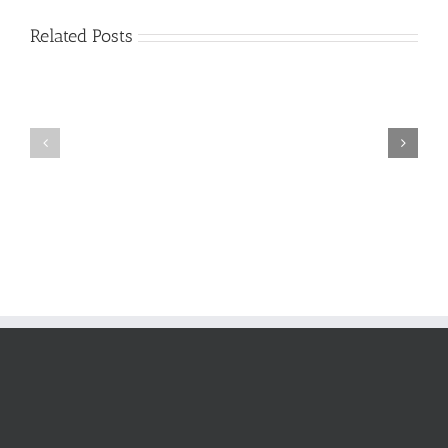
Related Posts
다
름
필
을
요
품
없
어
게
내
된
는
기
영
쁨
성