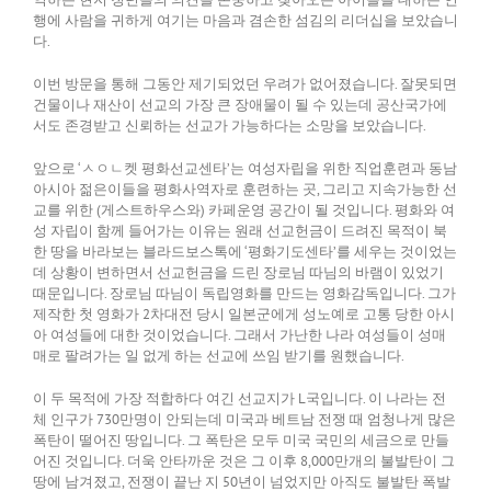
행에 사람을 귀하게 여기는 마음과 겸손한 섬김의 리더십을 보았습니
다.
이번 방문을 통해 그동안 제기되었던 우려가 없어졌습니다. 잘못되면
건물이나 재산이 선교의 가장 큰 장애물이 될 수 있는데 공산국가에
서도 존경받고 신뢰하는 선교가 가능하다는 소망을 보았습니다.
앞으로 ‘ㅅㅇㄴ켓 평화선교센타’는 여성자립을 위한 직업훈련과 동남
아시아 젊은이들을 평화사역자로 훈련하는 곳, 그리고 지속가능한 선
교를 위한 (게스트하우스와) 카페운영 공간이 될 것입니다. 평화와 여
성 자립이 함께 들어가는 이유는 원래 선교헌금이 드려진 목적이 북
한 땅을 바라보는 블라드보스톡에 ‘평화기도센타’를 세우는 것이었는
데 상황이 변하면서 선교헌금을 드린 장로님 따님의 바램이 있었기
때문입니다. 장로님 따님이 독립영화를 만드는 영화감독입니다. 그가
제작한 첫 영화가 2차대전 당시 일본군에게 성노예로 고통 당한 아시
아 여성들에 대한 것이었습니다. 그래서 가난한 나라 여성들이 성매
매로 팔려가는 일 없게 하는 선교에 쓰임 받기를 원했습니다.
이 두 목적에 가장 적합하다 여긴 선교지가 L국입니다. 이 나라는 전
체 인구가 730만명이 안되는데 미국과 베트남 전쟁 때 엄청나게 많은
폭탄이 떨어진 땅입니다. 그 폭탄은 모두 미국 국민의 세금으로 만들
어진 것입니다. 더욱 안타까운 것은 그 이후 8,000만개의 불발탄이 그
땅에 남겨졌고, 전쟁이 끝난 지 50년이 넘었지만 아직도 불발탄 폭발