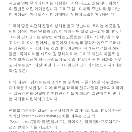
사고로 인해 죽거나 다치는 사람들이 계속 나오고 있습니다. 희생자
의 절반은 어린 아이들입니다. 그리고 캄보디아와 주변나라 등 가난
한 여성들이 아직도 심각한 성매매의 위험에 노출되어 있습니다.
“ L국의 땅은 여전히 전쟁의 상처를 품고 있습니다. 우리는 이곳을 절
망의 상징이 아닌 ‘평화의 씨앗이 자라는 땅’으로 일구고자 합니다. ㅅ
ㅇㄴ켓 평화센터는 불발탄 피해로 고통받는 이들이 새 희망을 배우
고, 나누며, 다시 일어서는 공간이자 하나님의 평화가 삶으로 드러나
는 공동체의 시작점이 될 것입니다. 이곳에서 자라는 여성들과 청년
들은 L국의 미래를 바꾸어 갈 평화의 리더, 그리고 자신의 마을로 돌
아가 빛과 소금이 되는 사람들이 될 것입니다. ‘하나님의 평화를 배우
고 나누는 삶의 터전’ 이것이 ㅅㅇㄴ켓 평화센터의 비전입니다.”(이관
택/정유은)
이와 더불어 ‘평화 네트워크의 허브 구축’에 대한 비전을 나누었습니
다. L국을 위시한 캄보디아, 베트남, 태국의 선교사들과 한국과 미국에
서 그동안 평화 선교에 참여했던 리더들이 최소한 일년에 한번 만나
는 자리를 마련하려고 합니다.
평화를 파괴하는 일들이 곳곳에서 계속 일어나고 있습니다. 예수님이
바라신 ‘Peacemaking Mission’(평화를 이루는 선교)와
‘Peacemakers’(평화 일꾼)을 세우는 일에 이번 평화센타 프로젝트가
쓰임 받게 되기를 기도합니다.