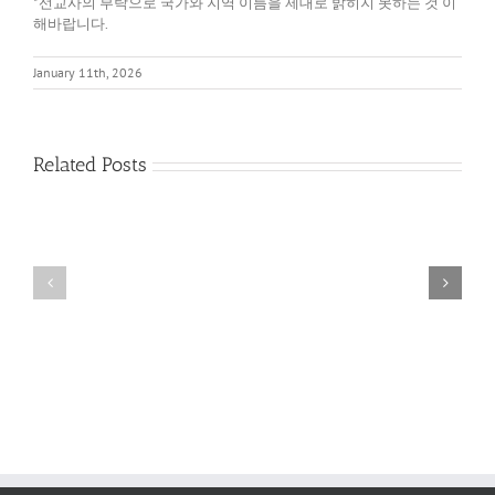
*선교사의 부탁으로 국가와 지역 이름을 제대로 밝히지 못하는 것 이
해바랍니다.
January 11th, 2026
Related Posts
다
름
필
을
요
품
없
어
게
내
된
는
기
영
쁨
성